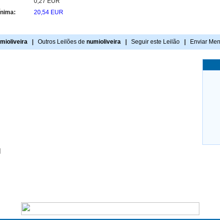
:
0,27 EUR
ínima:
20,54 EUR
mioliveira
|
Outros Leilões de
numioliveira
|
Seguir este Leilão
|
Enviar Me
]