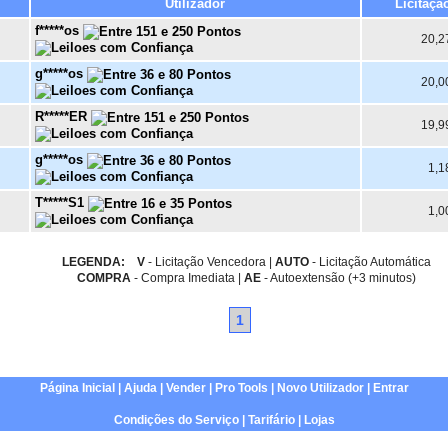
Utilizador
Licitaçã
f*****os
20,2
g*****os
20,0
R*****ER
19,9
g*****os
1,1
T*****S1
1,0
LEGENDA:
V
- Licitação Vencedora |
AUTO
- Licitação Automática
COMPRA
- Compra Imediata |
AE
- Autoextensão (+3 minutos)
1
Página Inicial
|
Ajuda
|
Vender
|
Pro Tools
|
Novo Utilizador
|
Entrar
Condições do Serviço
|
Tarifário
|
Lojas