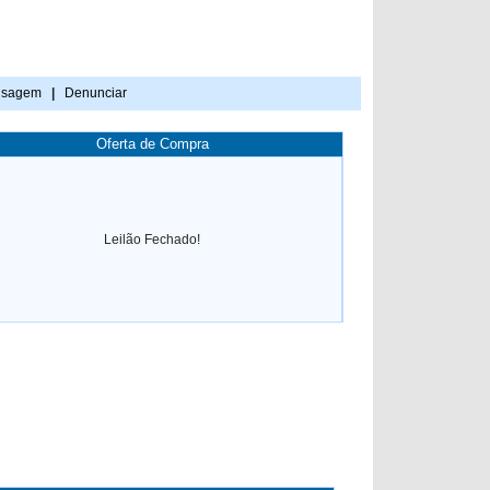
nsagem
|
Denunciar
Oferta de Compra
Leilão Fechado!