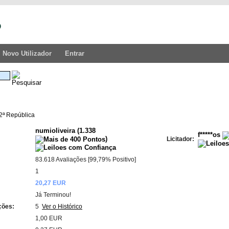
Novo Utilizador
Entrar
2ª República
numioliveira
(
1.338
f*****os
)
Licitador:
83.618 Avaliações [99,79% Positivo]
:
1
20,27 EUR
Já Terminou!
ções:
5
Ver o Histórico
:
1,00 EUR