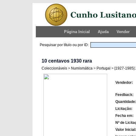
Página Inicial
Ajuda
Vender
Pesquisar por título ou por ID:
10 centavos 1930 rara
Coleccionáveis
>
Numismática
>
Portugal
>
[1927-1985] 
Vendedor:
Feedback:
Quantidade
Licitação:
Fecha em:
Nº de Licita
Valor Inicial