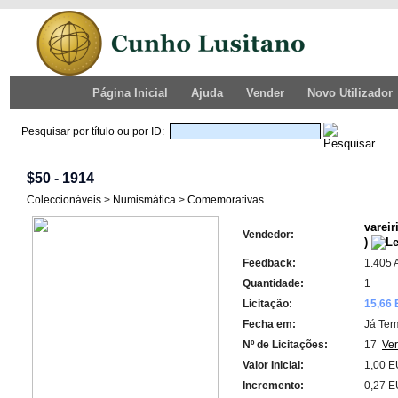
Página Inicial
Ajuda
Vender
Novo Utilizador
Pesquisar por título ou por ID:
$50 - 1914
Coleccionáveis
>
Numismática
>
Comemorativas
vareir
Vendedor:
)
Feedback:
1.405 
Quantidade:
1
Licitação:
15,66
Fecha em:
Já Ter
Nº de Licitações:
17
Ver
Valor Inicial:
1,00 
Incremento:
0,27 