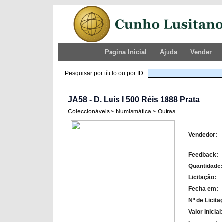
Página Inicial
Ajuda
Vender
Pesquisar por título ou por ID:
JA58 - D. Luís I 500 Réis 1888 Prata
Coleccionáveis
>
Numismática
>
Outras
Vendedor:
Feedback:
Quantidade
Licitação:
Fecha em:
Nº de Licita
Valor Inicial