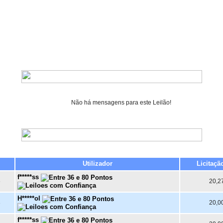
Não há mensagens para este Leilão!
Utilizador
Licitaçã
f*****ss
6
20,2
H*****ol
3
20,0
f*****ss