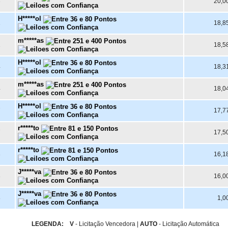
3
20,0
H*****ol
1
18,8
m*****as
1
18,5
H*****ol
4
18,3
m*****as
4
18,0
H*****ol
7
17,7
r*****to
7
17,5
r*****to
3
16,1
J*****va
3
16,0
J*****va
8
1,0
LEGENDA:
V
- Licitação Vencedora |
AUTO
- Licitação Automática