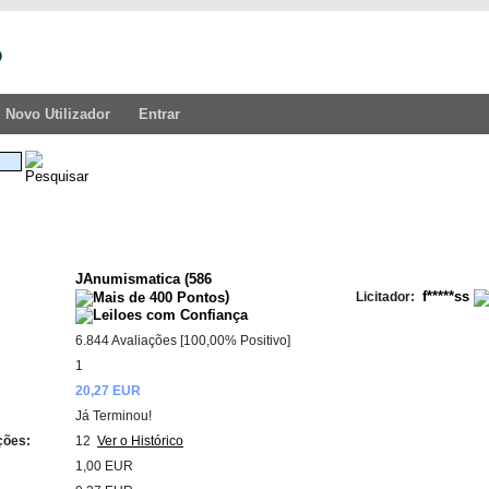
Novo Utilizador
Entrar
JAnumismatica
(
586
)
f*****ss
Licitador:
6.844 Avaliações [100,00% Positivo]
:
1
20,27 EUR
Já Terminou!
ções:
12
Ver o Histórico
:
1,00 EUR