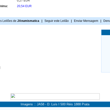
:
0,27 EUR
ínima:
20,54 EUR
s Leilões de
JAnumismatica
|
Seguir este Leilão
|
Enviar Mensagem
|
Denu
]
Imagens :: JA58 - D. Luís I 500 Réis 1888 Prata