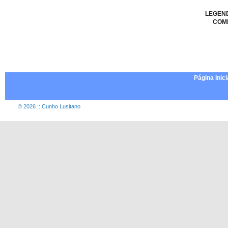
LEGEN
COM
Página Inici
© 2026 :: Cunho Lusitano