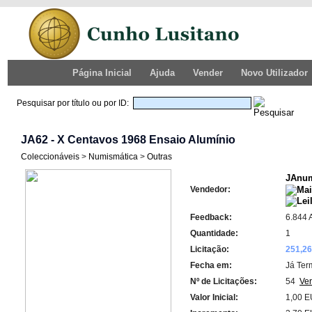
Página Inicial
Ajuda
Vender
Novo Utilizador
Pesquisar por título ou por ID:
JA62 - X Centavos 1968 Ensaio Alumínio
Coleccionáveis
>
Numismática
>
Outras
JAnum
Vendedor:
Feedback:
6.844 
Quantidade:
1
Licitação:
251,2
Fecha em:
Já Ter
Nº de Licitações:
54
Ver
Valor Inicial:
1,00 