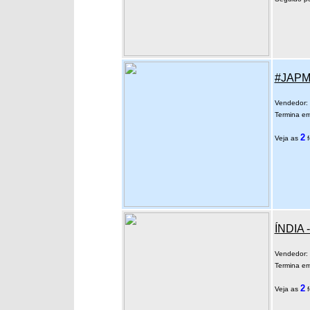
#JAPM 
Vendedor:
Termina em
2
Veja as
f
ÍNDIA 
Vendedor:
Termina em
2
Veja as
f