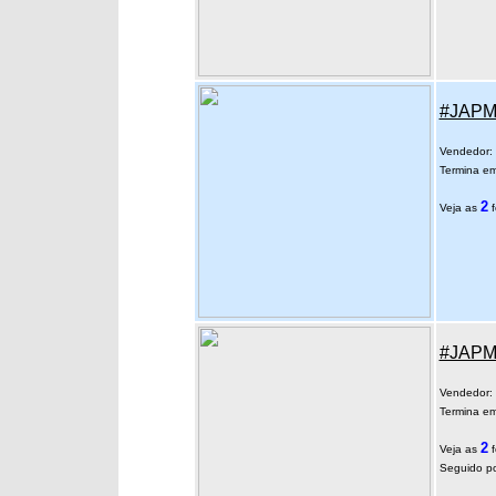
#JAPM 
Vendedor:
Termina em
2
Veja as
f
#JAPM 
Vendedor:
Termina em
2
Veja as
f
Seguido po