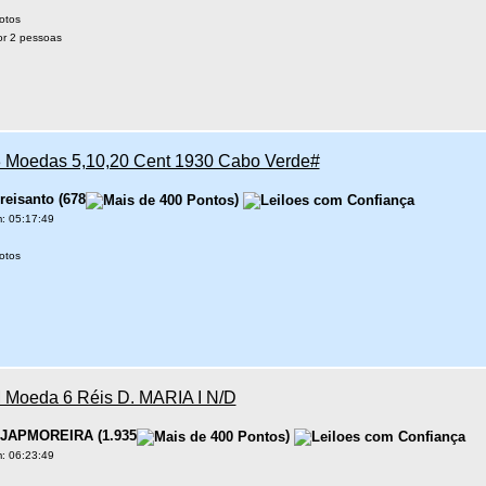
otos
r 2 pessoas
Moedas 5,10,20 Cent 1930 Cabo Verde#
reisanto
(
678
)
: 05:17:49
otos
Moeda 6 Réis D. MARIA I N/D
JAPMOREIRA
(
1.935
)
: 06:23:49