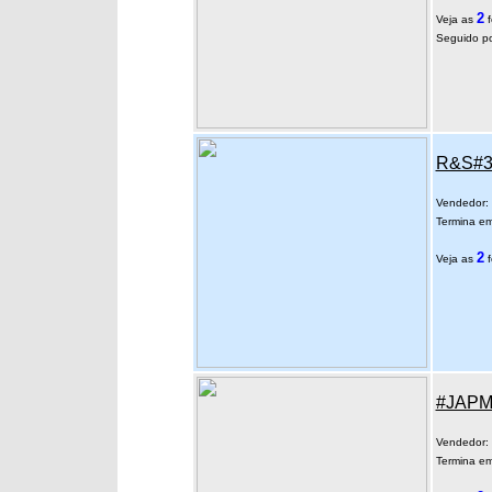
2
Veja as
f
Seguido po
R&S#3 
Vendedor:
Termina em
2
Veja as
f
#JAPM 
Vendedor:
Termina em