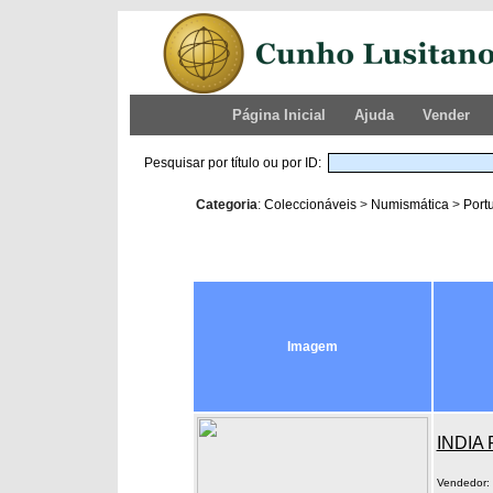
Página Inicial
Ajuda
Vender
Pesquisar por título ou por ID:
Categoria
:
Coleccionáveis
>
Numismática
>
Portu
Imagem
INDIA 
Vendedor: