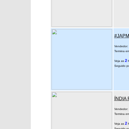
#JAPM 
Vendedor:
Termina em
2
Veja as
f
Seguido po
ÍNDIA 
Vendedor:
Termina em
2
Veja as
f
Seguido po