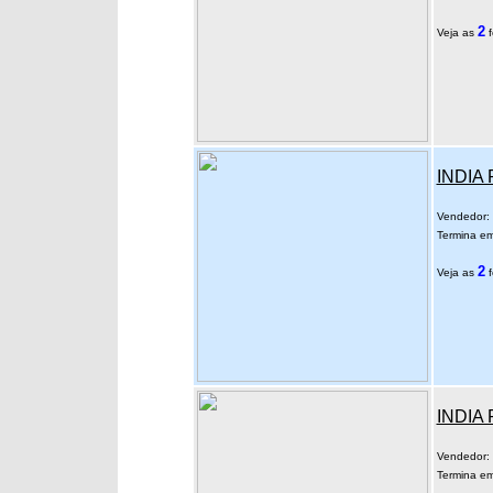
2
Veja as
f
INDIA 
Vendedor:
Termina em
2
Veja as
f
INDIA 
Vendedor:
Termina em