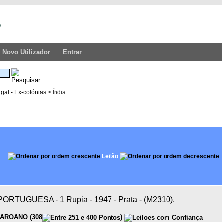
Novo Utilizador
Entrar
gal - Ex-colónias
> Índia
Leilão
PORTUGUESA - 1 Rupia - 1947 - Prata - (M2310).
AROANO
(
308
)