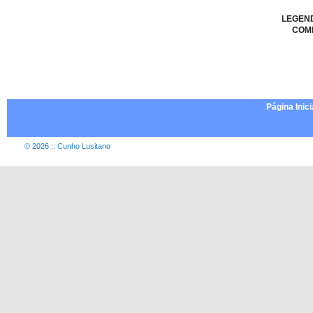
LEGEN
COM
Página Inici
© 2026 :: Cunho Lusitano