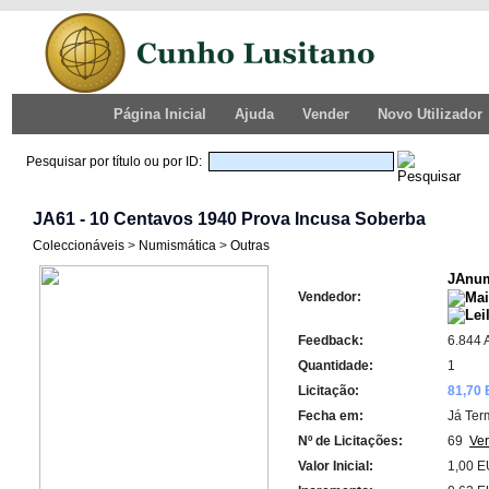
Página Inicial
Ajuda
Vender
Novo Utilizador
Pesquisar por título ou por ID:
JA61 - 10 Centavos 1940 Prova Incusa Soberba
Coleccionáveis
>
Numismática
>
Outras
JAnum
Vendedor:
Feedback:
6.844 
Quantidade:
1
Licitação:
81,70
Fecha em:
Já Ter
Nº de Licitações:
69
Ver
Valor Inicial:
1,00 