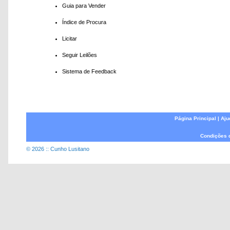
Guia para Vender
Índice de Procura
Licitar
Seguir Leilões
Sistema de Feedback
Página Principal
|
Aju
Condições 
© 2026 :: Cunho Lusitano