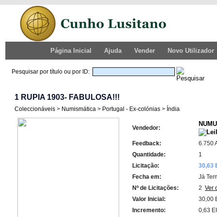
Página Inicial
Ajuda
Vender
Novo Utilizador
Pesquisar por título ou por ID:
1 RUPIA 1903- FABULOSA!!!
Coleccionáveis
>
Numismática
>
Portugal - Ex-colónias
>
Índia
NUMU
Vendedor:
Feedback:
6.750 
Quantidade:
1
Licitação:
30,63
Fecha em:
Já Ter
Nº de Licitações:
2
Ver 
Valor Inicial:
30,00
Incremento:
0,63 