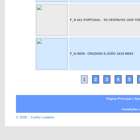
F_N 341 PORTUGAL - 50 CENTAVOS 1926 T
F_N GENI - CRUZADO D.JOÃO 1816 MS63
1
2
3
4
5
Página Principal
|
Aju
Condições 
© 2026 :: Cunho Lusitano