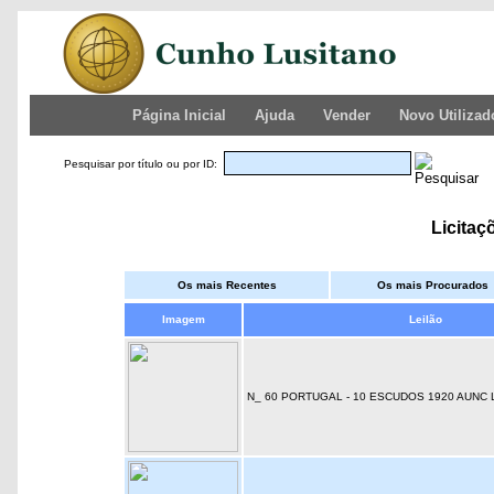
Página Inicial
Ajuda
Vender
Novo Utilizad
Pesquisar por título ou por ID:
Licitaç
Os mais Recentes
Os mais Procurados
Imagem
Leilão
N_ 60 PORTUGAL - 10 ESCUDOS 1920 AUNC