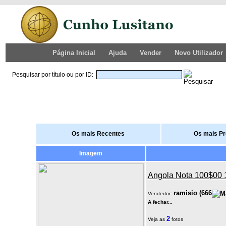
Página Inicial
Ajuda
Vender
Novo Utilizador
Pesquisar por título ou por ID:
Os mais Recentes
Os mais P
Imagem
Angola Nota 100$00 
ramisio
(
666
Vendedor:
A fechar...
2
Veja as
fotos